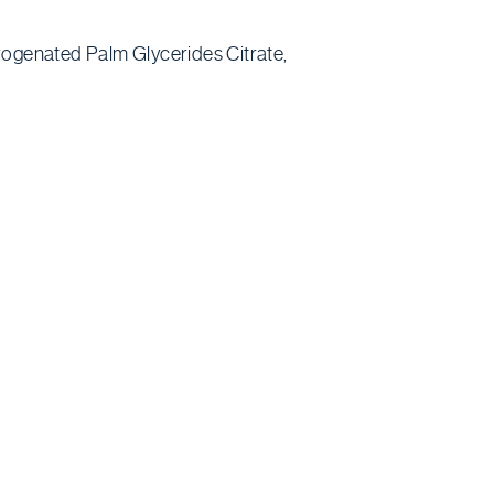
rogenated Palm Glycerides Citrate,
Jouw winkelwagen is op dit moment leeg.