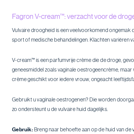
Fagron V-cream™: verzacht voor de drog
Vulvaire droogheid is een veelvoorkomend ongemak dat
sport of medische behandelingen. Klachten variëren van 
V-cream™ is een parfumvrije crème die de droge, gevoel
geneesmiddel zoals vaginale oestrogeencrème, maar we
crème geschikt voor iedere vrouw, ongeacht leeftijds
Gebruikt u vaginale oestrogenen? Die worden doorga
zo ondersteunt u de vulvaire huid dagelijks.
Gebruik:
Breng naar behoefte aan op de huid van de vul