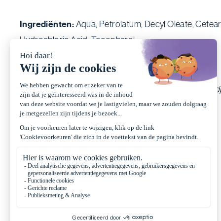
Ingrediënten:
Aqua, Petrolatum, Decyl Oleate, Cetear
Hydrochloric Acid, Tocopherol.
Inhoud 100 Gram | €12,99
Bij aanhoudende klachten altijd een zorgverlener raad